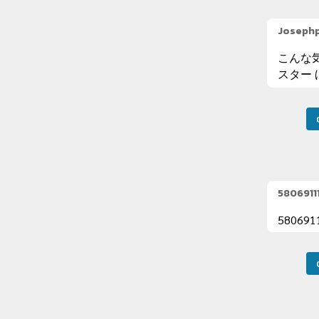
Joseph
こんな
スター
5806911
580691