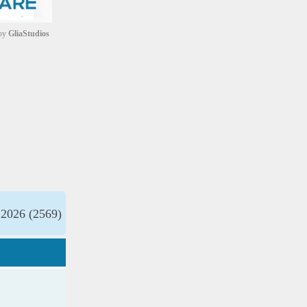
by 
GliaStudios
e
2026 (2569)