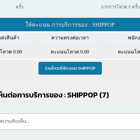
ครั้ง
จากการโหวต 0 ครั้ง
ให้คะแนน การบริการของ : SHIPPOP
ส่งสินค้า
ความตรงต่อเวลา
พนัก
นโหวต
0.00
คะแนนโหวต
0.00
คะแนนโ
ร่วมโหวตให้คะแนน SHIPPOP
ห็นต่อการบริการของ : SHIPPOP (
7
)