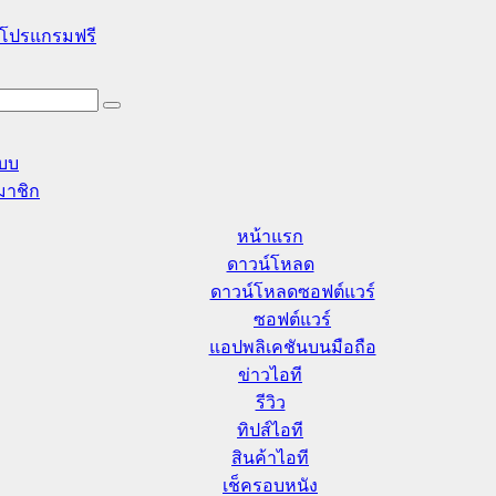
ะบบ
มาชิก
หน้าแรก
ดาวน์โหลด
ดาวน์โหลดซอฟต์แวร์
ซอฟต์แวร์
แอปพลิเคชันบนมือถือ
ข่าวไอที
รีวิว
ทิปส์ไอที
สินค้าไอที
เช็ครอบหนัง