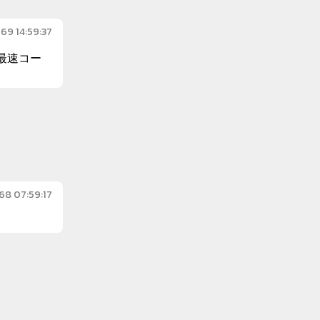
69 14:59:37
最速コー
68 07:59:17