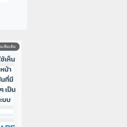
นเพิ่มเติม