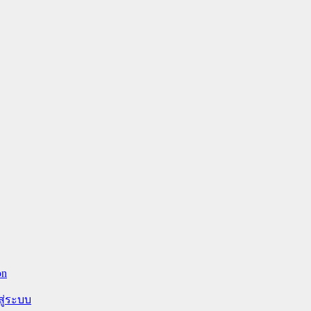
สู่ระบบ